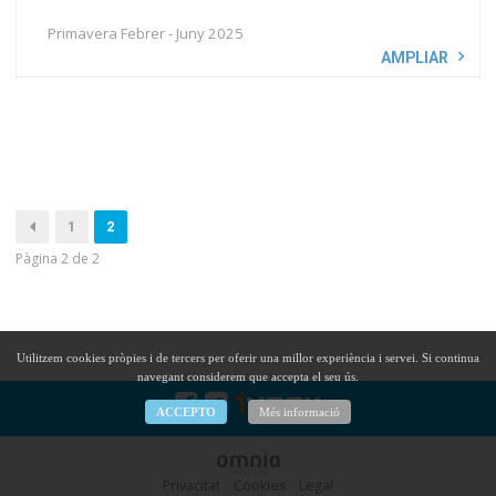
Primavera Febrer - Juny 2025
AMPLIAR
1
2
Pàgina 2 de 2
Utilitzem cookies pròpies i de tercers per oferir una millor experiència i servei. Si continua
navegant considerem que accepta el seu ús.
ACCEPTO
Més informació
Privacitat
Cookies
Legal